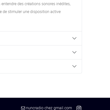
à entendre des créations sonores inédites,
e de stimuler une disposition active
nuncradio
chez
gmail.com