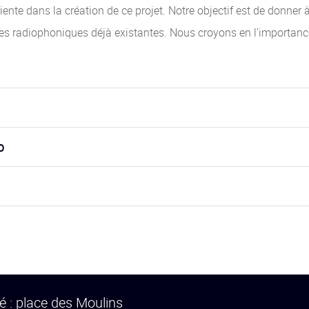
nte dans la création de ce projet. Notre objectif est de donner 
lles radiophoniques déjà existantes. Nous croyons en l’importanc
o
é : place des Moulins