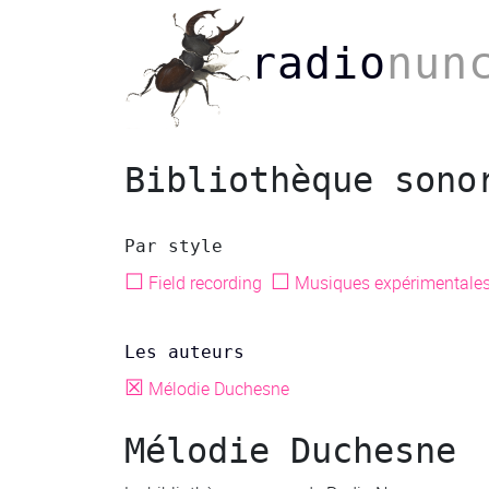
radio
nun
Bibliothèque sono
Par style
☐
☐
Field recording
Musiques expérimentale
Les auteurs
☒
Mélodie Duchesne
Mélodie Duchesne