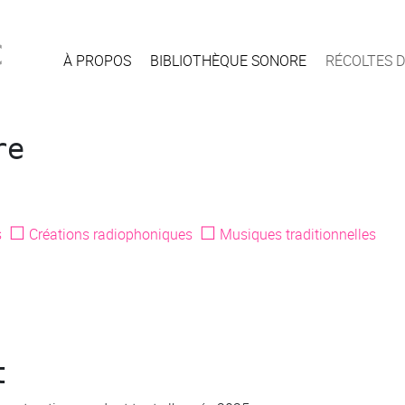
c
À PROPOS
BIBLIOTHÈQUE SONORE
RÉCOLTES D
re
☐
☐
s
Créations radiophoniques
Musiques traditionnelles
t