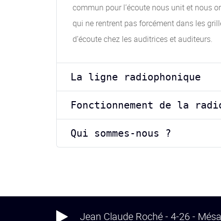
commun pour l’écoute nous unit et nous orie
qui ne rentrent pas forcément dans les gri
d’écoute chez les auditrices et auditeurs.
La ligne radiophonique
Fonctionnement de la radi
Qui sommes-nous ?
Jean Claude Roché - 4-26 - Més