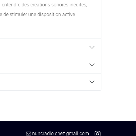
à entendre des créations sonores inédites,
e de stimuler une disposition active
nuncradio
chez
gmail.com