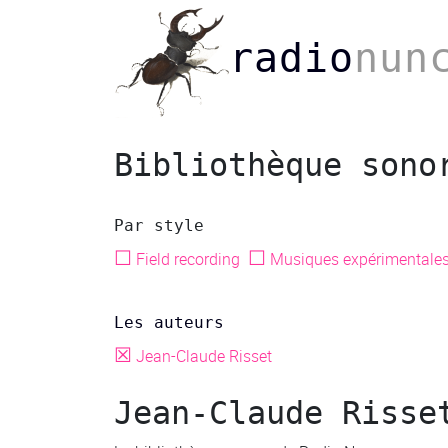
radio
nun
Bibliothèque sono
Par style
☐
☐
Field recording
Musiques expérimentale
Les auteurs
☒
Jean-Claude Risset
Jean-Claude Risse