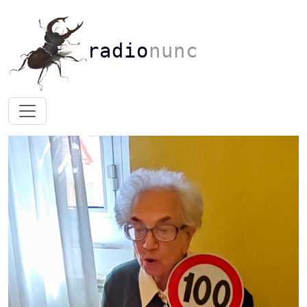
radio
nunc