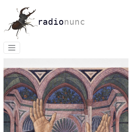
radio
nunc