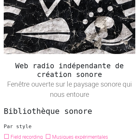
Web radio indépendante de
création sonore
Fenêtre ouverte sur le paysage sonore qui
nous entoure
Bibliothèque sonore
Par style
☐
☐
Field recording
Musiques expérimentales