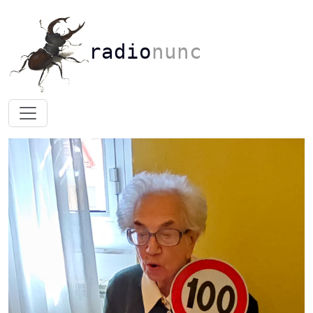
radio
nunc