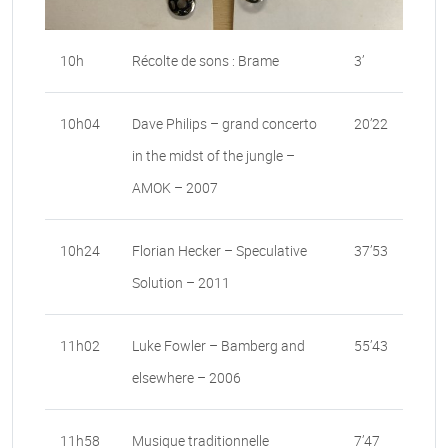
10h
Récolte de sons : Brame
3’
10h04
Dave Philips – grand concerto
20’22
in the midst of the jungle –
AMOK – 2007
10h24
Florian Hecker – Speculative
37’53
Solution – 2011
11h02
Luke Fowler – Bamberg and
55’43
elsewhere – 2006
11h58
Musique traditionnelle
7’47