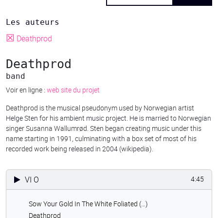
Les auteurs
☒
Deathprod
Deathprod
band
Voir en ligne :
web site du projet
Deathprod is the musical pseudonym used by Norwegian artist
Helge Sten for his ambient music project. He is married to Norwegian
singer Susanna Wallumrød. Sten began creating music under this
name starting in 1991, culminating with a box set of most of his
recorded work being released in 2004 (wikipedia).
VI O
4:45
Sow Your Gold In The White Foliated (…)
Deathprod