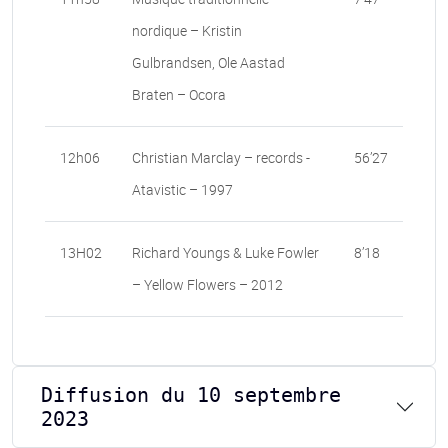
nordique – Kristin
Gulbrandsen, Ole Aastad
Braten – Ocora
12h06
Christian Marclay – records -
56’27
Atavistic – 1997
13H02
Richard Youngs & Luke Fowler
8’18
– Yellow Flowers – 2012
Diffusion du 10 septembre
2023