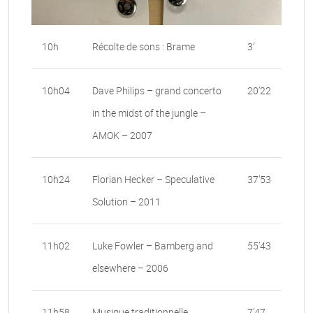
10h
Récolte de sons : Brame
3’
10h04
Dave Philips – grand concerto
20’22
in the midst of the jungle –
AMOK – 2007
10h24
Florian Hecker – Speculative
37’53
Solution – 2011
11h02
Luke Fowler – Bamberg and
55’43
elsewhere – 2006
11h58
Musique traditionnelle
7’47