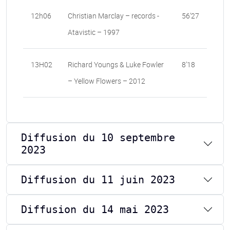
12h06
Christian Marclay – records -
56’27
Atavistic – 1997
13H02
Richard Youngs & Luke Fowler
8’18
– Yellow Flowers – 2012
Diffusion du 10 septembre
2023
Diffusion du 11 juin 2023
Diffusion du 14 mai 2023