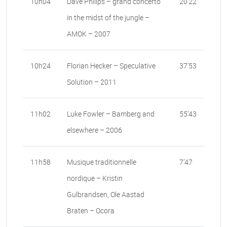
10h04
Dave Philips – grand concerto
20’22
in the midst of the jungle –
AMOK – 2007
10h24
Florian Hecker – Speculative
37’53
Solution – 2011
11h02
Luke Fowler – Bamberg and
55’43
elsewhere – 2006
11h58
Musique traditionnelle
7’47
nordique – Kristin
Gulbrandsen, Ole Aastad
Braten – Ocora