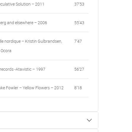
eculative Solution – 2011
37’53
erg and elsewhere – 2006
55’43
le nordique – Kristin Gulbrandsen,
7’47
 Ocora
records -Atavistic – 1997
56’27
ke Fowler – Yellow Flowers – 2012
8’18