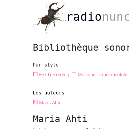
radio
nun
Bibliothèque sono
Par style
☐
☐
Field recording
Musiques expérimentale
Les auteurs
☒
Maria Ahti
Maria Ahti