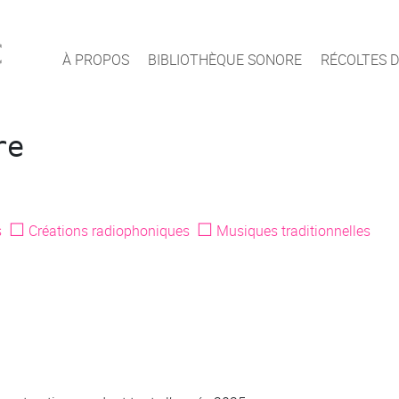
c
À PROPOS
BIBLIOTHÈQUE SONORE
RÉCOLTES D
re
☐
☐
s
Créations radiophoniques
Musiques traditionnelles