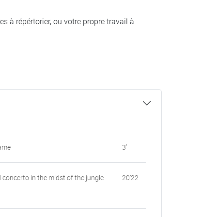
 à répértorier, ou votre propre travail à
rame
3’
 concerto in the midst of the jungle
20’22