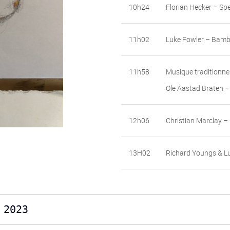
10h24
Florian Hecker – Sp
11h02
Luke Fowler – Bamb
11h58
Musique traditionnel
Ole Aastad Braten –
12h06
Christian Marclay – 
13H02
Richard Youngs & Lu
 2023