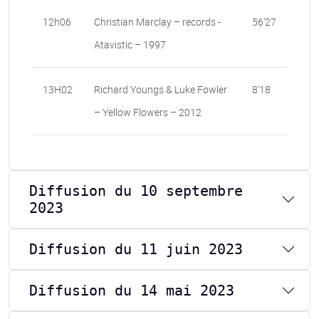
12h06
Christian Marclay – records -
56’27
Atavistic – 1997
13H02
Richard Youngs & Luke Fowler
8’18
– Yellow Flowers – 2012
Diffusion du 10 septembre
2023
Diffusion du 11 juin 2023
Diffusion du 14 mai 2023