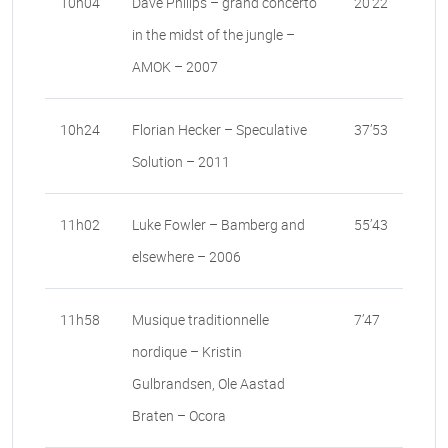
10h04
Dave Philips – grand concerto
20’22
in the midst of the jungle –
AMOK – 2007
10h24
Florian Hecker – Speculative
37’53
Solution – 2011
11h02
Luke Fowler – Bamberg and
55’43
elsewhere – 2006
11h58
Musique traditionnelle
7’47
nordique – Kristin
Gulbrandsen, Ole Aastad
Braten – Ocora