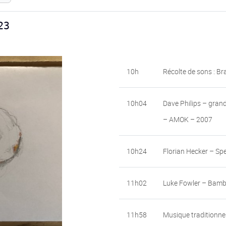
23
10h
Récolte de sons : B
10h04
Dave Philips – grand
– AMOK – 2007
10h24
Florian Hecker – Sp
11h02
Luke Fowler – Bamb
11h58
Musique traditionnel