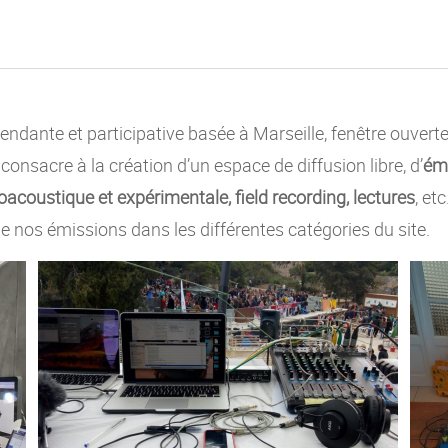
ndante et participative basée à Marseille, fenêtre ouvert
e consacre à la création d’un espace de diffusion libre, d’
émi
acoustique et expérimentale, field recording, lectures
, et
e nos émissions dans les différentes catégories du site.