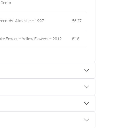
 Ocora
records -Atavistic – 1997
56’27
ke Fowler – Yellow Flowers – 2012
8’18