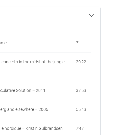
rame
3’
 concerto in the midst of the jungle
20’22
eculative Solution – 2011
37’53
erg and elsewhere – 2006
55’43
le nordique – Kristin Gulbrandsen,
7’47