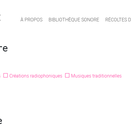
c
À PROPOS
BIBLIOTHÈQUE SONORE
RÉCOLTES D
re
☐
☐
s
Créations radiophoniques
Musiques traditionnelles
e