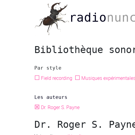
radio
nun
Bibliothèque sono
Par style
☐
☐
Field recording
Musiques expérimentale
Les auteurs
☒
Dr. Roger S. Payne
Dr. Roger S. Payn