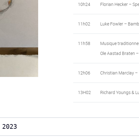
10h24
Florian Hecker – Sp
11h02
Luke Fowler – Bamb
11h58
Musique traditionnel
Ole Aastad Braten –
12h06
Christian Marclay – 
13H02
Richard Youngs & Lu
 2023