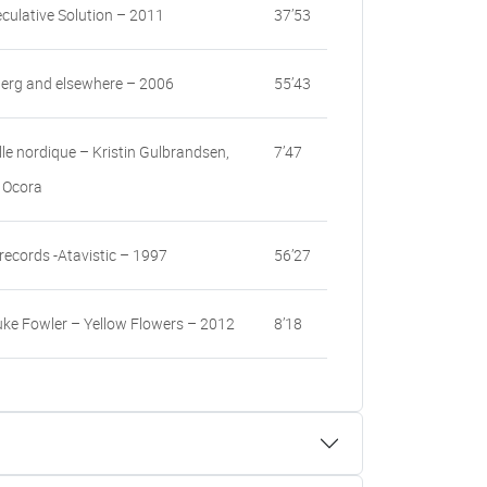
eculative Solution – 2011
37’53
erg and elsewhere – 2006
55’43
le nordique – Kristin Gulbrandsen,
7’47
 Ocora
records -Atavistic – 1997
56’27
ke Fowler – Yellow Flowers – 2012
8’18