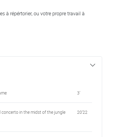
 à répértorier, ou votre propre travail à
rame
3’
 concerto in the midst of the jungle
20’22