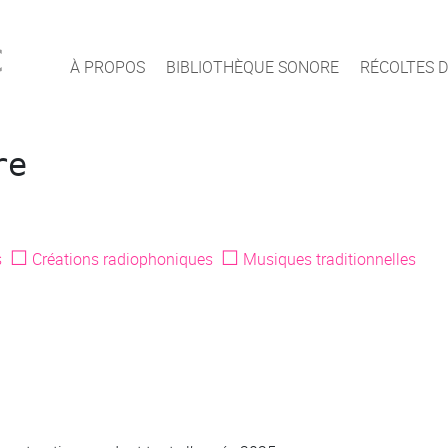
c
À PROPOS
BIBLIOTHÈQUE SONORE
RÉCOLTES D
re
☐
☐
s
Créations radiophoniques
Musiques traditionnelles