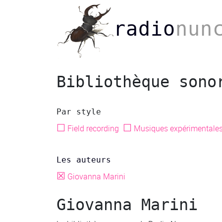
radio
nun
Bibliothèque sono
Par style
☐
☐
Field recording
Musiques expérimentale
Les auteurs
☒
Giovanna Marini
Giovanna Marini