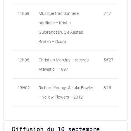
11h58
Musique traditionnelle
7’47
nordique – Kristin
Gulbrandsen, Ole Aastad
Braten – Ocora
12h06
Christian Marclay – records -
56’27
Atavistic – 1997
13H02
Richard Youngs & Luke Fowler
8’18
– Yellow Flowers – 2012
Diffusion du 10 septembre