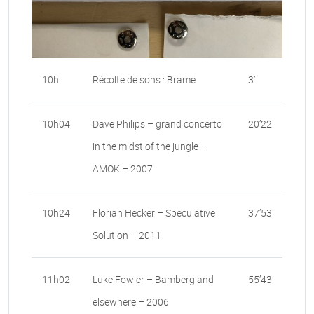
10h
Récolte de sons : Brame
3’
10h04
Dave Philips – grand concerto
20’22
in the midst of the jungle –
AMOK – 2007
10h24
Florian Hecker – Speculative
37’53
Solution – 2011
11h02
Luke Fowler – Bamberg and
55’43
elsewhere – 2006