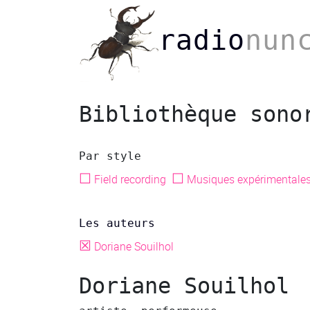
radio
nun
Bibliothèque sono
Par style
☐
☐
Field recording
Musiques expérimentale
Les auteurs
☒
Doriane Souilhol
Doriane Souilhol