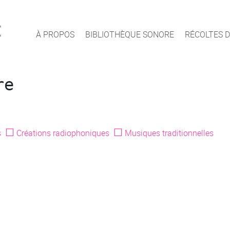
c
À PROPOS
BIBLIOTHÈQUE SONORE
RÉCOLTES D
re
☐
☐
s
Créations radiophoniques
Musiques traditionnelles