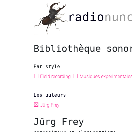
radio
nun
Bibliothèque sono
Par style
☐
☐
Field recording
Musiques expérimentale
Les auteurs
☒
Jürg Frey
Jürg Frey