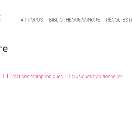
c
À PROPOS
BIBLIOTHÈQUE SONORE
RÉCOLTES D
re
☐
☐
s
Créations radiophoniques
Musiques traditionnelles