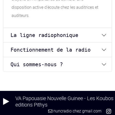
disposition active d’écoute chez les auditrices et
auditeurs.
La ligne radiophonique
Fonctionnement de la radio
Qui sommes-nous ?
VA Papouasie Nouvelle Guinee - Les Koubos
editions Pithys
nuncradio
chez
gmail.com