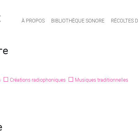
c
À PROPOS
BIBLIOTHÈQUE SONORE
RÉCOLTES D
re
☐
☐
s
Créations radiophoniques
Musiques traditionnelles
e