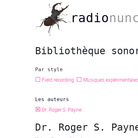
radio
nun
Bibliothèque sono
Par style
☐
☐
Field recording
Musiques expérimentale
Les auteurs
☒
Dr. Roger S. Payne
Dr. Roger S. Payn