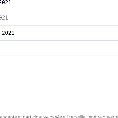
2021
021
 2021
ndante et participative basée à Marseille, fenêtre ouvert