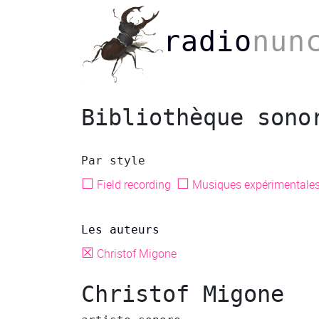
radio
nun
Bibliothèque sono
Par style
☐
☐
Field recording
Musiques expérimentale
Les auteurs
☒
Christof Migone
Christof Migone