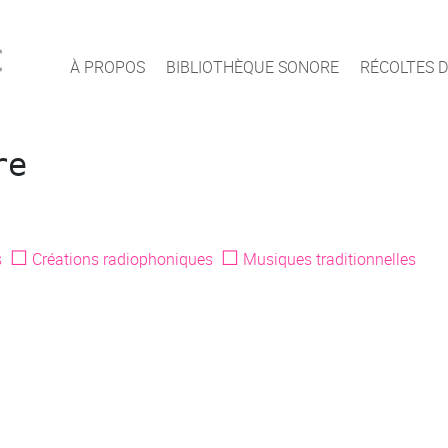
c
À PROPOS
BIBLIOTHÈQUE SONORE
RÉCOLTES D
re
☐
☐
s
Créations radiophoniques
Musiques traditionnelles