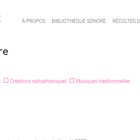
c
À PROPOS
BIBLIOTHÈQUE SONORE
RÉCOLTES D
re
☐
☐
s
Créations radiophoniques
Musiques traditionnelles