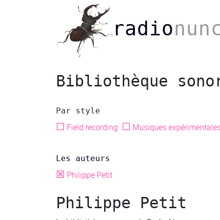
radio
nun
Bibliothèque sono
Par style
☐
☐
Field recording
Musiques expérimentale
Les auteurs
☒
Philippe Petit
Philippe Petit